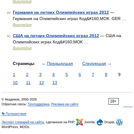
Википедия
Германия на летних Олимпийских играх 2012
—
89
Германия на Олимпийских играх Код&#160;МОК: GER …
Википедия
США на летних Олимпийских играх 2012
— США на
90
Олимпийских играх Код&#160;МОК …
Википедия
Страницы
←
Предыдущая
Следующая
→
1
2
3
4
5
6
7
8
9
10
11
12
13
© Академик, 2000-2026
18+
Обратная связь:
Техподдержка
,
Реклама на сайте
👣 Путешествия
Экспорт словарей на сайты
, сделанные на PHP,
Joomla,
Drupal,
WordPress, MODx.